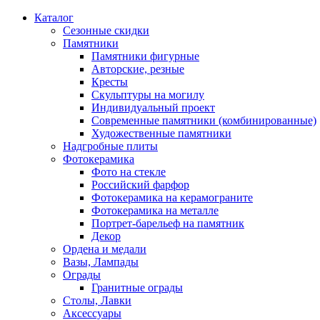
Каталог
Сезонные скидки
Памятники
Памятники фигурные
Авторские, резные
Кресты
Скульптуры на могилу
Индивидуальный проект
Современные памятники (комбинированные)
Художественные памятники
Надгробные плиты
Фотокерамика
Фото на стекле
Российский фарфор
Фотокерамика на керамограните
Фотокерамика на металле
Портрет-барельеф на памятник
Декор
Ордена и медали
Вазы, Лампады
Ограды
Гранитные ограды
Столы, Лавки
Аксессуары