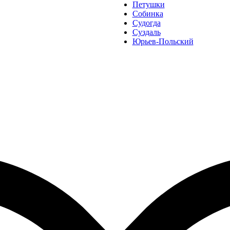
Петушки
Собинка
Судогда
Суздаль
Юрьев-Польский